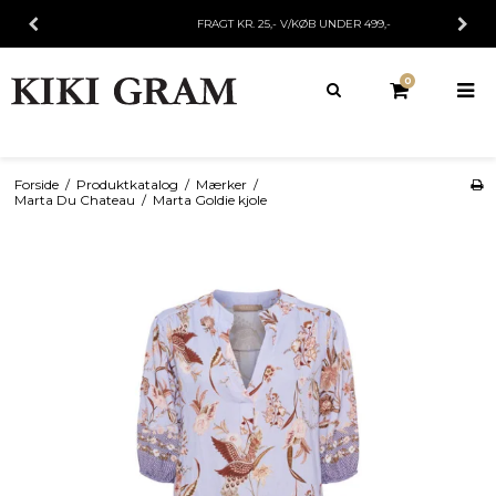
FRAGT KR. 25,- V/KØB UNDER 499,-
0
Forside
/
Produktkatalog
/
Mærker
/
Marta Du Chateau
/
Marta Goldie kjole