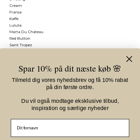
Cream
Fransa
Kaffe
Lululia
Marta Du Chateau
Red Button
Saint Tropez
Se mere
Spar 10% på dit næste køb 🌸
Information
Tilmeld dig vores nyhedsbrev og få 10% rabat
Vilkår
på din første ordre.
Om Kiki Gram
Fortrydelsesformular
Du vil også modtage eksklusive tilbud,
inspiration og særlige nyheder
Nyhedstilmelding
Fornavn