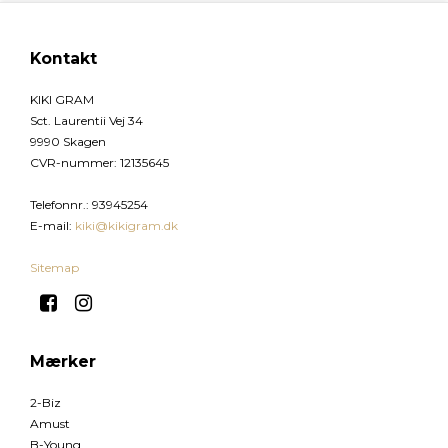
Kontakt
KIKI GRAM
Sct. Laurentii Vej 34
9990 Skagen
CVR-nummer
:
12135645
Telefonnr.
:
93945254
E-mail
:
kiki@kikigram.dk
Sitemap
Mærker
2-Biz
Amust
B-Young