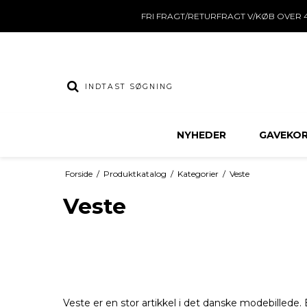
FRI FRAGT/RETURFRAGT V/KØB OVER 4
NYHEDER
GAVEKO
Forside
/
Produktkatalog
/
Kategorier
/
Veste
Veste
Veste er en stor artikkel i det danske modebillede