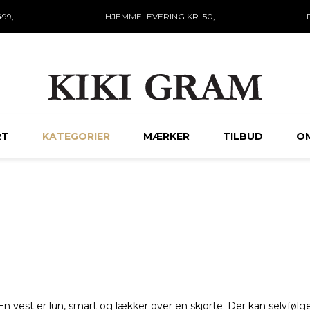
99,-
HJEMMELEVERING KR. 50,-
RT
KATEGORIER
MÆRKER
TILBUD
OM
. En vest er lun, smart og lækker over en skjorte. Der kan selvf