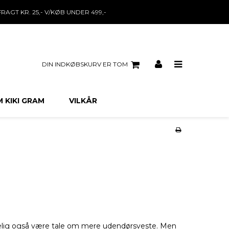
FRAGT KR. 25,- V/KØB UNDER 499,-
DIN INDKØBSKURV ER TOM
 KIKI GRAM
VILKÅR
ølgelig også være tale om mere udendørsveste. Men