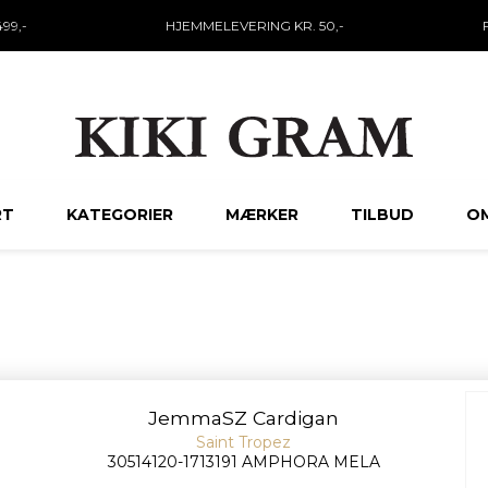
99,-
HJEMMELEVERING KR. 50,-
RT
KATEGORIER
MÆRKER
TILBUD
OM
JemmaSZ Cardigan
Saint Tropez
30514120-1713191 AMPHORA MELA