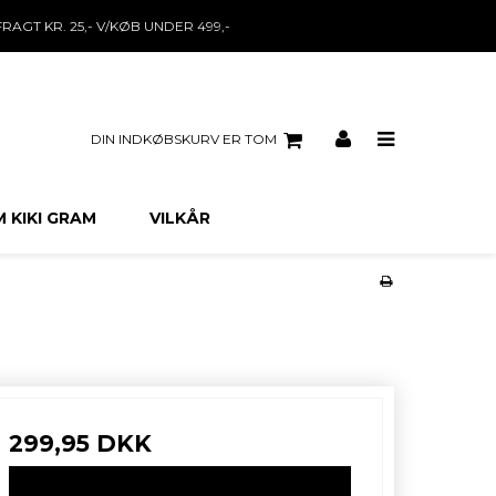
FRAGT KR. 25,- V/KØB UNDER 499,-
DIN INDKØBSKURV ER TOM
 KIKI GRAM
VILKÅR
299,95 DKK
VIS PRODUKT