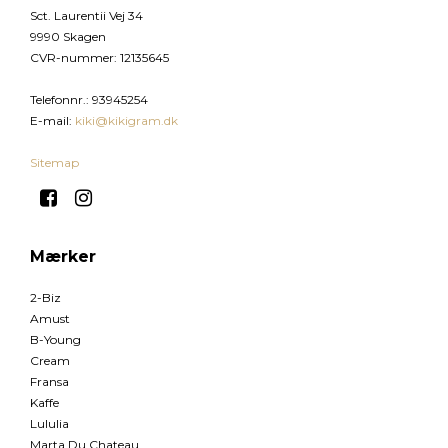
Sct. Laurentii Vej 34
9990 Skagen
CVR-nummer
:
12135645
Telefonnr.
:
93945254
E-mail
:
kiki@kikigram.dk
Sitemap
Mærker
2-Biz
Amust
B-Young
Cream
Fransa
Kaffe
Lululia
Marta Du Chateau