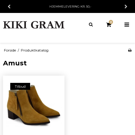
HJEMMELEVERING KR. 50,-
0
Forside
/
Produktkatalog
Amust
Tilbud