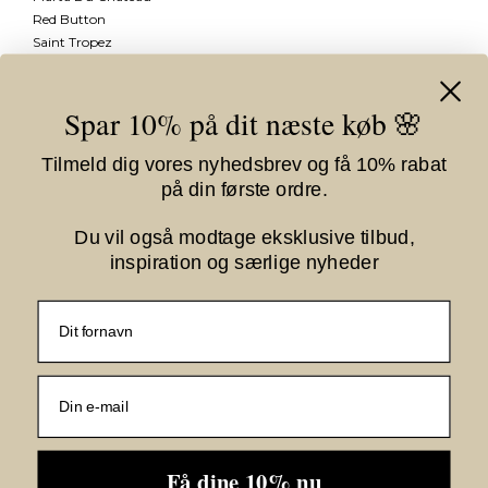
Red Button
Saint Tropez
Se mere
Spar 10% på dit næste køb 🌸
Information
Tilmeld dig vores nyhedsbrev og få 10% rabat
Vilkår
på din første ordre.
Om Kiki Gram
Fortrydelsesformular
Du vil også modtage eksklusive tilbud,
inspiration og særlige nyheder
Nyhedstilmelding
Fornavn
E-mail
Jeg vil gerne tilmeldes nyhedsbrevet
Få dine 10% nu