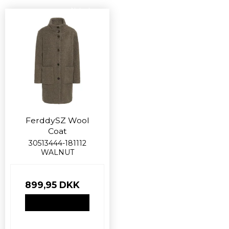
Nyhed
FerddySZ Wool
Coat
30513444-181112
WALNUT
899,95 DKK
VIS PRODUKT