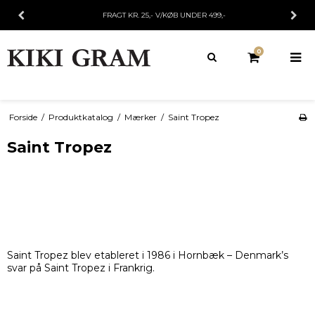
FRI FRAGT/RETURFRAGT V/KØB OVER 499,-
0
Forside
/
Produktkatalog
/
Mærker
/
Saint Tropez
Saint Tropez
Saint Tropez blev etableret i 1986 i Hornbæk – Denmark’s
svar på Saint Tropez i Frankrig.