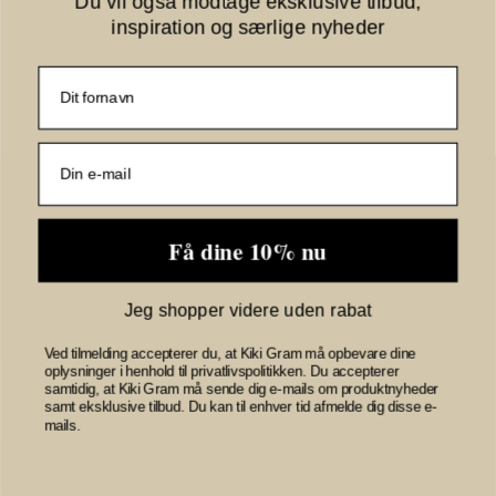
Du vil også modtage eksklusive tilbud,
inspiration og særlige nyheder
Fornavn
LiljaSZ Crinkle SS
Shirt
E-mail
30512464-305137
DUSTY PINKS A
Få dine 10% nu
349,95 DKK
VIS PRODUKT
Jeg shopper videre uden rabat
Ved tilmelding accepterer du, at Kiki Gram må opbevare dine
oplysninger i henhold til privatlivspolitikken. Du accepterer
samtidig, at Kiki Gram må sende dig e-mails om produktnyheder
samt eksklusive tilbud. Du kan til enhver tid afmelde dig disse e-
mails.