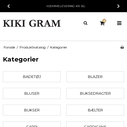
HJEMMELEVERING KR. 50,-
0
Forside
/
Produktkatalog
/
Kategorier
Kategorier
BADETØJ
BLAZER
BLUSER
BUKSEDRAGTER
BUKSER
BÆLTER
CAPRI
CARDIGANS