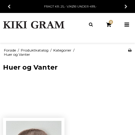
FRAGT KR. 25,- V/KØB UNDER 499,-
0
Forside
/
Produktkatalog
/
Kategorier
/
Huer og Vanter
Huer og Vanter