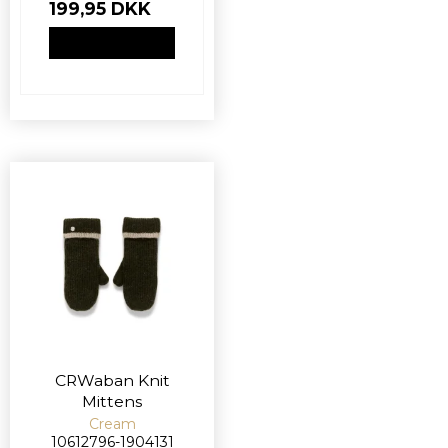
199,95 DKK
VIS PRODUKT
CRWaban Knit
Mittens
Cream
10612796-1904131