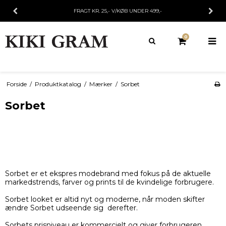
FRAGT KR. 25,- V/KØB UNDER 499,-
0
Forside
/
Produktkatalog
/
Mærker
/
Sorbet
Sorbet
Sorbet er et ekspres modebrand med fokus på de aktuelle
markedstrends, farver og prints til de kvindelige forbrugere.
Sorbet looket er altid nyt og moderne, når moden skifter
ændre Sorbet udseende sig derefter.
Sorbets prisniveau er kommercielt og giver forbrugeren