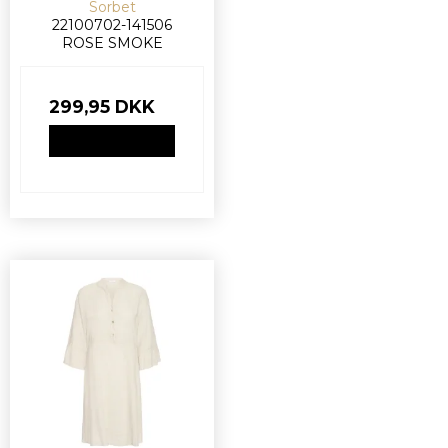
Sorbet
22100702-141506
ROSE SMOKE
299,95 DKK
VIS PRODUKT
Spar 10% på dit næste køb 🌸
Tilmeld dig vores nyhedsbrev og få 10% rabat
på din første ordre.