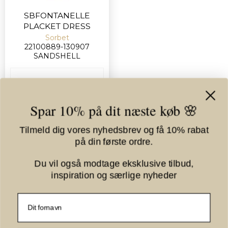
Du vil også modtage eksklusive tilbud,
inspiration og særlige nyheder
SBFONTANELLE
PLACKET DRESS
Fornavn
Sorbet
22100889-130907
SANDSHELL
E-mail
499,95 DKK
VIS PRODUKT
Få dine 10% nu
Jeg shopper videre uden rabat
Ved tilmelding accepterer du, at Kiki Gram må opbevare dine
oplysninger i henhold til privatlivspolitikken. Du accepterer
samtidig, at Kiki Gram må sende dig e-mails om produktnyheder
samt eksklusive tilbud. Du kan til enhver tid afmelde dig disse e-
mails.