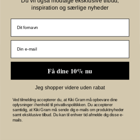
Du vil også modtage eksklusive tilbud,
inspiration og særlige nyheder
Marta Lucina leo
Fornavn
top
2319 Lucina leo-
BROWN
E-mail
248,00 DKK
VIS PRODUKT
Få dine 10% nu
Jeg shopper videre uden rabat
Ved tilmelding accepterer du, at Kiki Gram må opbevare dine
oplysninger i henhold til privatlivspolitikken. Du accepterer
samtidig, at Kiki Gram må sende dig e-mails om produktnyheder
samt eksklusive tilbud. Du kan til enhver tid afmelde dig disse e-
mails.