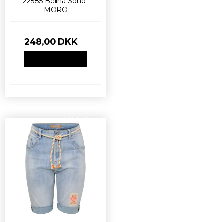
22585 Belina Soho-
MORO
248,00 DKK
VIS PRODUKT
Nyhed