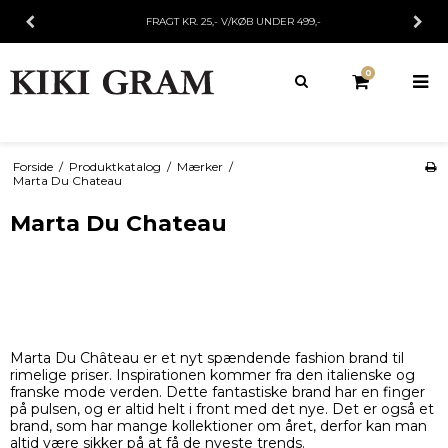
FRAGT KR. 25,- V/KØB UNDER 499,-
0
Forside
/
Produktkatalog
/
Mærker
/
Marta Du Chateau
Marta Du Chateau
Marta Du Château er et nyt spændende fashion brand til
rimelige priser. Inspirationen kommer fra den italienske og
franske mode verden. Dette fantastiske brand har en finger
på pulsen, og er altid helt i front med det nye. Det er også et
brand, som har mange kollektioner om året, derfor kan man
altid være sikker på at få de nyeste trends.