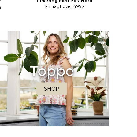
y
Levering med PostNord
g
Fri fragt over 499,-
Toppe
SHOP