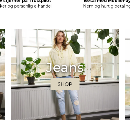
9 stjerner på Trustpilot
Betal med MobilePa
kker og personlig e-handel
Nem og hurtig betalin
Jeans
SHOP