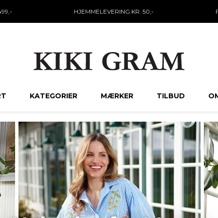
99,-
HJEMMELEVERING KR. 50,-
RT
KATEGORIER
MÆRKER
TILBUD
OM