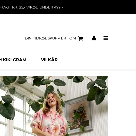
FRAGT KR. 25,- V/KØB UNDER 499,-
DIN INDKØBSKURV ER TOM
 KIKI GRAM
VILKÅR