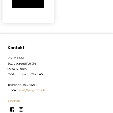
VIS PRODUKT
Kontakt
KIKI GRAM
Sct. Laurentii Vej 34
9990 Skagen
CVR-nummer
:
12135645
Telefonnr.
:
93945254
E-mail
:
kiki@kikigram.dk
Sitemap