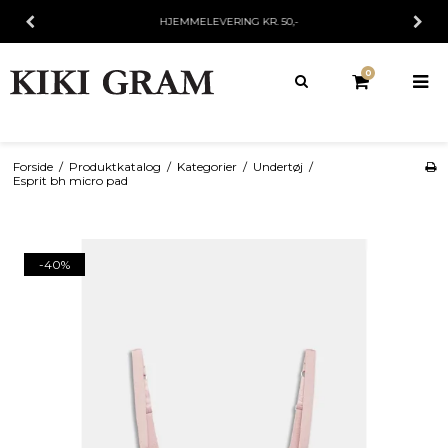
FRAGT KR. 25,- V/KØB UNDER 499,-
0
Forside
/
Produktkatalog
/
Kategorier
/
Undertøj
/
Esprit bh micro pad
-40%