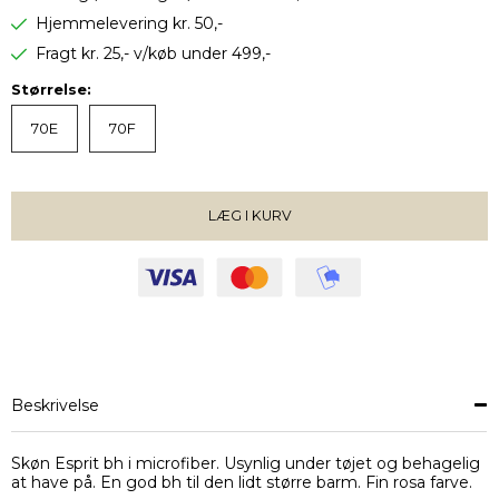
Hjemmelevering kr. 50,-
Fragt kr. 25,- v/køb under 499,-
Størrelse:
70E
70F
LÆG I KURV
VÆLG STØRRELSE
Beskrivelse
Skøn Esprit bh i microfiber. Usynlig under tøjet og behagelig
at have på. En god bh til den lidt større barm. Fin rosa farve.