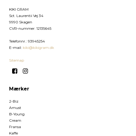
KIKI GRAM
Sct. Laurentii Vej 34
9990 Skagen
CVR-nummer
:
12135645
Telefonnr.
:
93945254
E-mail
:
kiki@kikigram.dk
Sitemap
Mærker
2-Biz
Amust
B-Young
Cream
Fransa
Kaffe