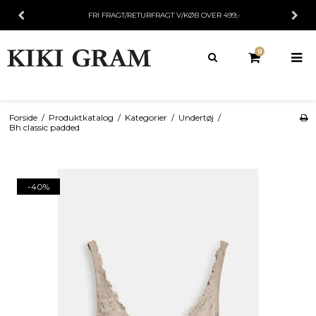
FRI FRAGT/RETURFRAGT V/KØB OVER 499,-
0
Forside
/
Produktkatalog
/
Kategorier
/
Undertøj
/
Bh classic padded
-40%