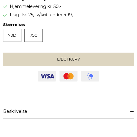
Hjemmelevering kr. 50,-
Fragt kr. 25,- v/køb under 499,-
Størrelse:
70D
75C
LÆG I KURV
VÆLG STØRRELSE
Beskrivelse