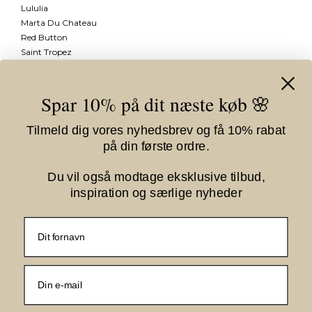
Lululia
Marta Du Chateau
Red Button
Saint Tropez
Se mere
Spar 10% på dit næste køb 🌸
Information
Tilmeld dig vores nyhedsbrev og få 10% rabat
Vilkår
på din første ordre.
Om Kiki Gram
Fortrydelsesformular
Du vil også modtage eksklusive tilbud,
inspiration og særlige nyheder
Nyhedstilmelding
Fornavn
E-mail