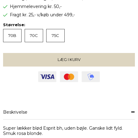
Hjemmelevering kr. 50,-
Fragt kr. 25,- v/køb under 499,-
Størrelse:
70B
70C
75C
LÆG I KURV
VÆLG STØRRELSE
Beskrivelse
Super lækker blød Esprit bh, uden bøjle. Ganske lidt fyld.
Smuk rosa blonde.