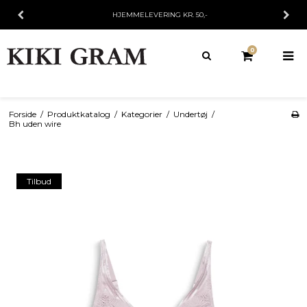
FRAGT KR. 25,- V/KØB UNDER 499,-
0
Forside
/
Produktkatalog
/
Kategorier
/
Undertøj
/
Bh uden wire
Tilbud