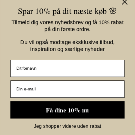
Spar 10% på dit næste køb 🌸
Information
Tilmeld dig vores nyhedsbrev og få 10% rabat
Vilkår
på din første ordre.
Om Kiki Gram
Fortrydelsesformular
Du vil også modtage eksklusive tilbud,
inspiration og særlige nyheder
Nyhedstilmelding
Fornavn
E-mail
Jeg vil gerne tilmeldes nyhedsbrevet
Få dine 10% nu
GODKEND
Jeg shopper videre uden rabat
Ved tilmelding accepterer du, at Kiki Gram må opbevare dine