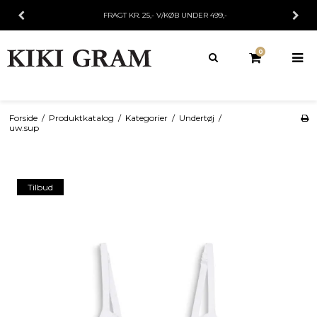
FRAGT KR. 25,- V/KØB UNDER 499,-
0
Forside
/
Produktkatalog
/
Kategorier
/
Undertøj
/
uw.sup
Tilbud