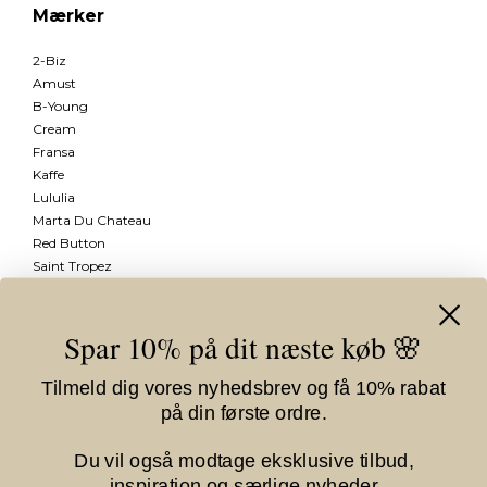
Mærker
2-Biz
Amust
B-Young
Cream
Fransa
Kaffe
Lululia
Marta Du Chateau
Red Button
Saint Tropez
Se mere
Spar 10% på dit næste køb 🌸
Information
Tilmeld dig vores nyhedsbrev og få 10% rabat
Vilkår
på din første ordre.
Om Kiki Gram
Fortrydelsesformular
Du vil også modtage eksklusive tilbud,
inspiration og særlige nyheder