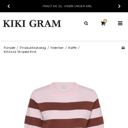
FRAGT KR. 25,- V/KØB UNDER 499,-
0
Forside
/
Produktkatalog
/
Mærker
/
Kaffe
/
KAlizza Striped Knit