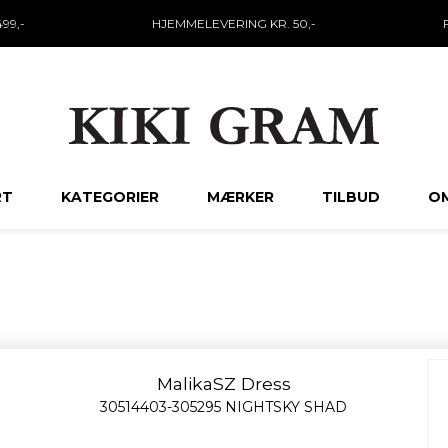
99,-
HJEMMELEVERING KR. 50,-
RT
KATEGORIER
MÆRKER
TILBUD
OM
MalikaSZ Dress
30514403-305295 NIGHTSKY SHAD