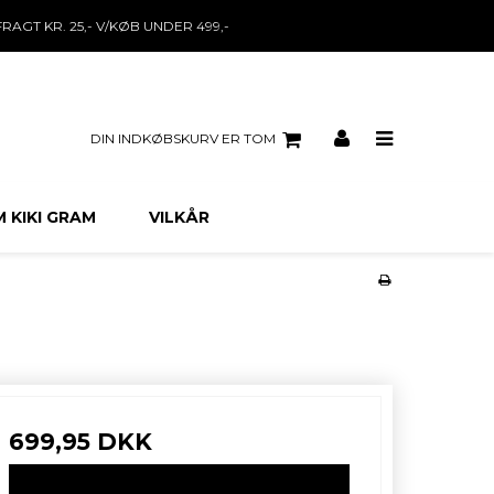
FRAGT KR. 25,- V/KØB UNDER 499,-
DIN INDKØBSKURV ER TOM
 KIKI GRAM
VILKÅR
699,95 DKK
VIS PRODUKT