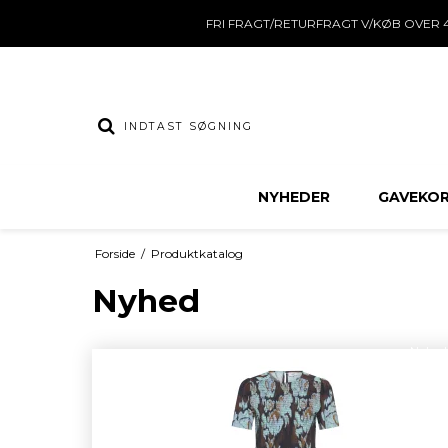
FRI FRAGT/RETURFRAGT V/KØB OVER 4
NYHEDER
GAVEKO
Forside
/
Produktkatalog
Nyhed
Nyhed