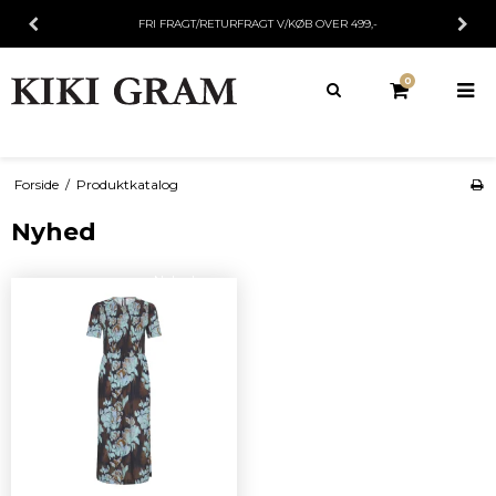
HJEMMELEVERING KR. 50,-
0
Forside
/
Produktkatalog
Nyhed
Nyhed