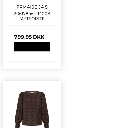
FRMAISE JA 5
20617846-194008
METEORITE
799,95 DKK
VIS PRODUKT
Nyhed