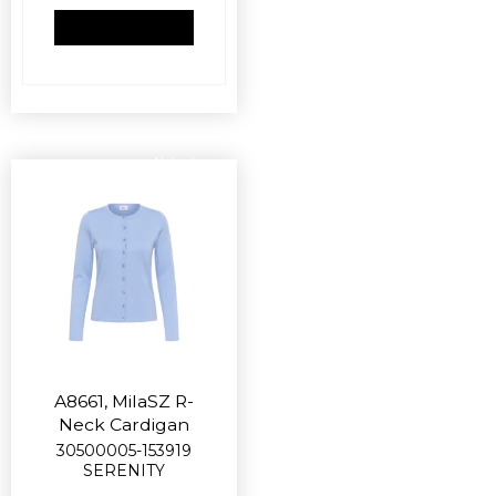
VIS PRODUKT
Nyhed
A8661, MilaSZ R-
Neck Cardigan
30500005-153919
SERENITY