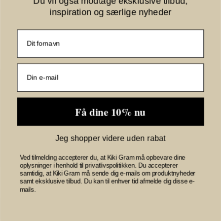
Du vil også modtage eksklusive tilbud,
inspiration og særlige nyheder
Fornavn
PananSZ SS Blouse
E-mail
30515667-183918
CHINA BLUE
Få dine 10% nu
299,95 DKK
VIS PRODUKT
Jeg shopper videre uden rabat
Ved tilmelding accepterer du, at Kiki Gram må opbevare dine
oplysninger i henhold til privatlivspolitikken. Du accepterer
samtidig, at Kiki Gram må sende dig e-mails om produktnyheder
samt eksklusive tilbud. Du kan til enhver tid afmelde dig disse e-
mails.
Nyhed