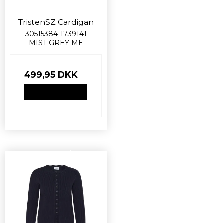
TristenSZ Cardigan
30515384-1739141
MIST GREY ME
499,95 DKK
VIS PRODUKT
Nyhed