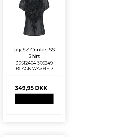
LiljaSZ Crinkle SS
Shirt
30512464-305249
BLACK WASHED
349,95 DKK
VIS PRODUKT
Nyhed